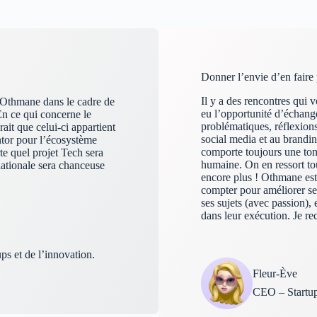
Donner l’envie d’en faire 
Il y a des rencontres qui 
c Othmane dans le cadre de
eu l’opportunité d’échan
En ce qui concerne le
problématiques, réflexions 
ait que celui-ci appartient
social media et au brandin
ntor pour l’écosystème
comporte toujours une ton
te quel projet Tech sera
humaine. On en ressort tou
inationale sera chanceuse
encore plus ! Othmane est 
compter pour améliorer se
ses sujets (avec passion),
dans leur exécution. Je r
ps et de l’innovation.
Fleur-Ève
CEO – Startup